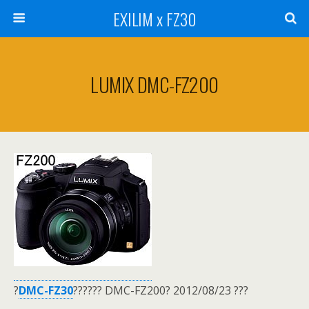
EXILIM x FZ30
LUMIX DMC-FZ200
?
DMC-FZ30
?????? DMC-FZ200? 2012/08/23 ???