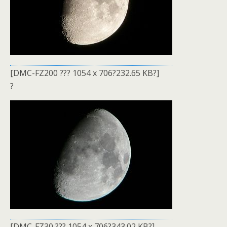
[DMC-FZ200 ??? 1054 x 706?232.65 KB?]
?
[DMC-FZ30 ??? 1054 x 706?343.02 KB?]