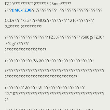
FZ20?????????F2.8??????? 25mm??????
????
DMC-FZ30
?? 7???????????…?????????????????????????
CCD???? 1/2.3? ???MOS???????????? 1210??????????
24?????? 2???????????
????????????????????????? FZ30????????????? ?588g?FZ30?
740g? ???????
????????????????????????
?????????????????60p???????????????????????????????
??????????????????????????????????????????????????????????
??????????????????????????????????????????
??????????? 3?????? UI ????????????????????????
12/10????????????????????????????????????????????????????
??